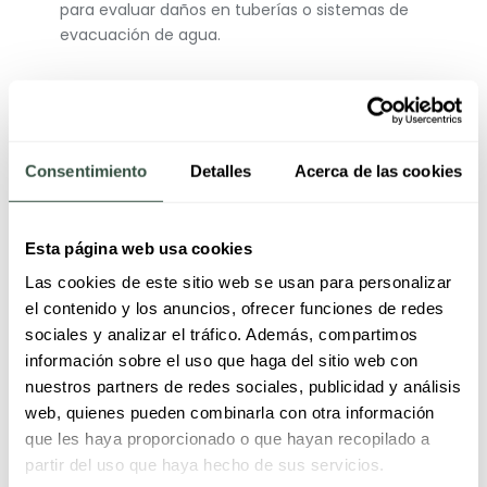
para evaluar daños en tuberías o sistemas de
evacuación de agua.
6. Medidas
preventivas antes de
Consentimiento
Detalles
Acerca de las cookies
una tormenta
Esta página web usa cookies
Revisar el estado del cuadro eléctrico.
Las cookies de este sitio web se usan para personalizar
Comprobar que la puesta a tierra
el contenido y los anuncios, ofrecer funciones de redes
funciona correctamente.
sociales y analizar el tráfico. Además, compartimos
Instalar protectores contra sobretensión.
información sobre el uso que haga del sitio web con
Sellar posibles entradas de agua en
nuestros partners de redes sociales, publicidad y análisis
balcones y terrazas.
web, quienes pueden combinarla con otra información
Revisar desagües y bajantes para evitar
que les haya proporcionado o que hayan recopilado a
acumulación de agua.
partir del uso que haya hecho de sus servicios.