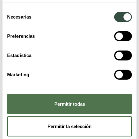
La prevención reduce significativamente el
riesgo de daños eléctricos y estructurales.
Selección
Necesarias
de
consentimiento
7. Cuándo llamar a
Preferencias
un electricista
Estadística
profesional
Marketing
Debes contactar con un electricista si:
El diferencial salta repetidamente tras la
tormenta.
Permitir todas
Notas olor a quemado.
Algunos enchufes dejan de funcionar.
Hay chispazos o ruidos en el cuadro
Permitir la selección
eléctrico.