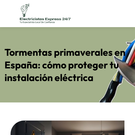
Skip
to
content
Tormentas primaverales en
España: cómo proteger tu
instalación eléctrica