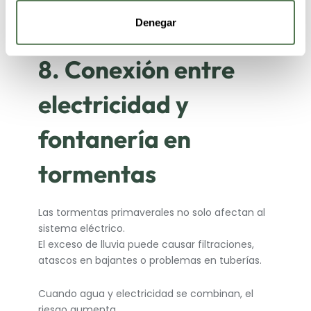
En estos casos, solicita revisión inmediata en
Denegar
Electricistas Express 24/7
.
8. Conexión entre
electricidad y
fontanería en
tormentas
Las tormentas primaverales no solo afectan al
sistema eléctrico.
El exceso de lluvia puede causar filtraciones,
atascos en bajantes o problemas en tuberías.
Cuando agua y electricidad se combinan, el
riesgo aumenta.