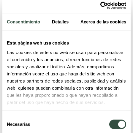
Pisos reformados parcialmente, pero sin renovar la
parte eléctrica
Inmuebles con calefacción eléctrica, hornos, termo,
aire acondicionado y alto consumo simultáneo
Consentimiento
Detalles
Acerca de las cookies
Viviendas donde faltan enchufes y se recurre a
múltiples regletas
Esta página web usa cookies
También conviene prestar atención a edificios donde han
Las cookies de este sitio web se usan para personalizar
aparecido averías eléctricas repetidas o donde el cuadro
el contenido y los anuncios, ofrecer funciones de redes
eléctrico no se ha revisado en muchos años.
sociales y analizar el tráfico. Además, compartimos
información sobre el uso que haga del sitio web con
Cómo comprobar si tu
nuestros partners de redes sociales, publicidad y análisis
web, quienes pueden combinarla con otra información
instalación está
que les haya proporcionado o que hayan recopilado a
partir del uso que haya hecho de sus servicios.
preparada para el
Selección
consumo actual
Necesarias
de
consentimiento