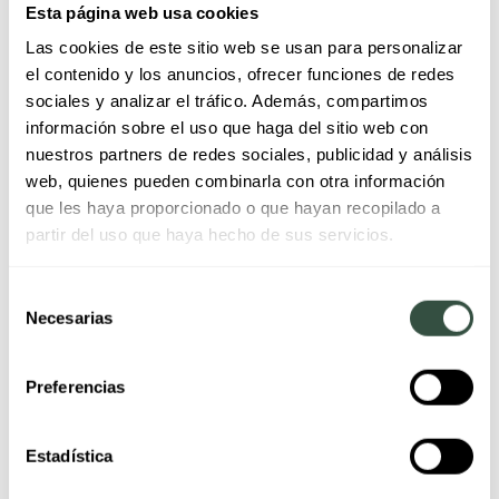
Esta página web usa cookies
¿Cuánto Cuesta Instalar Focos
Empotrados en 2025?
Las cookies de este sitio web se usan para personalizar
el contenido y los anuncios, ofrecer funciones de redes
sociales y analizar el tráfico. Además, compartimos
información sobre el uso que haga del sitio web con
Deja una respuesta
nuestros partners de redes sociales, publicidad y análisis
web, quienes pueden combinarla con otra información
que les haya proporcionado o que hayan recopilado a
Tu dirección de correo electrónico no será publicada.
partir del uso que haya hecho de sus servicios.
Los campos obligatorios están marcados con
*
Selección
Necesarias
de
consentimiento
Preferencias
Estadística