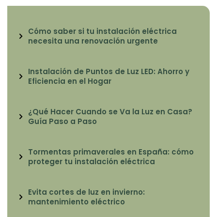
Cómo saber si tu instalación eléctrica
necesita una renovación urgente
Instalación de Puntos de Luz LED: Ahorro y
Eficiencia en el Hogar
¿Qué Hacer Cuando se Va la Luz en Casa?
Guía Paso a Paso
Tormentas primaverales en España: cómo
proteger tu instalación eléctrica
Evita cortes de luz en invierno:
mantenimiento eléctrico