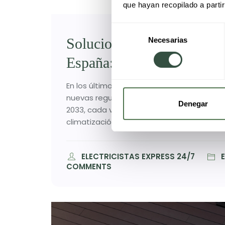
que hayan recopilado a parti
Selección
Soluciones de calefacción
Necesarias
de
consentimiento
España: el auge de la clim
En los últimos años, España ha dado pasos 
nuevas regulaciones de eficiencia energét
Denegar
2033, cada vez más propietarios buscan al
climatización. La buena noticia es que ex
ELECTRICISTAS EXPRESS 24/7
E
COMMENTS