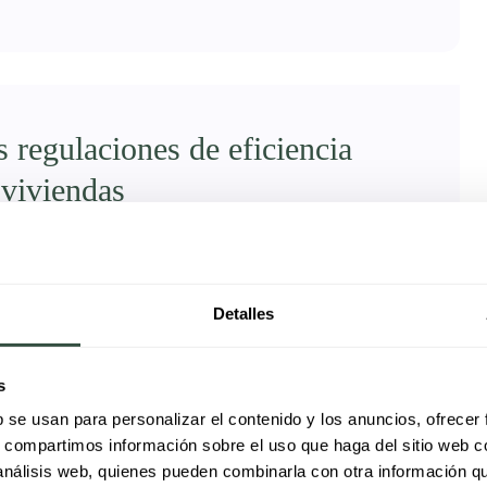
regulaciones de eficiencia
 viviendas
en un pilar fundamental dentro de la política
 es la excepción. Con el objetivo de reducir
bierno ha aprobado nuevas regulaciones que
Detalles
rios de viviendas. Si eres propietario, inquilino o
s
LECTRICISTA, ENERGÍA, SERVICIOS
0
b se usan para personalizar el contenido y los anuncios, ofrecer
s, compartimos información sobre el uso que haga del sitio web 
 análisis web, quienes pueden combinarla con otra información q