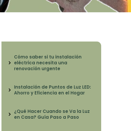
Cómo saber si tu instalación
eléctrica necesita una
renovación urgente
Instalación de Puntos de Luz LED:
Ahorro y Eficiencia en el Hogar
¿Qué Hacer Cuando se Va la Luz
en Casa? Guía Paso a Paso