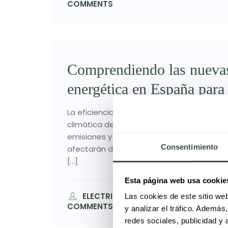
COMMENTS
Comprendiendo las nuevas 
energética en España para
La eficiencia energética se ha convertido 
climática de la Unión Europea, y España no
emisiones y optimizar el consumo, el Go
Consentimiento
afectarán directamente a todos los propieta
[…]
Esta página web usa cookie
ELECTRICISTAS EXPRESS 24/7
E
Las cookies de este sitio we
COMMENTS
y analizar el tráfico. Ademá
redes sociales, publicidad y