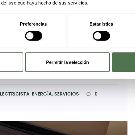
r del uso que haya hecho de sus servicios.
 renovables y ecológicas en
Preferencias
Estadística
atización sostenible
firmes hacia la transición energética. Con las
ica para viviendas que entrarán en vigor en 2030 y
Permitir la selección
ternativas renovables para la calefacción y la
isten soluciones ecológicas que no solo ayudan […]
LECTRICISTA, ENERGÍA, SERVICIOS
0