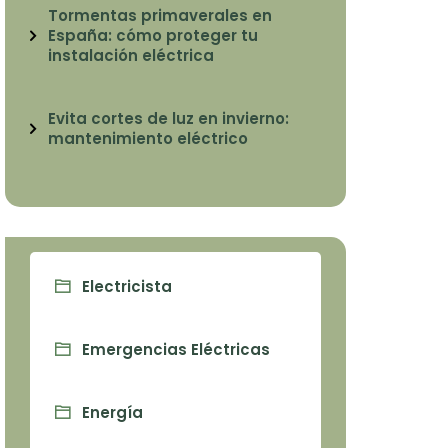
Tormentas primaverales en
España: cómo proteger tu
instalación eléctrica
Evita cortes de luz en invierno:
mantenimiento eléctrico
Electricista
Emergencias Eléctricas
Energía