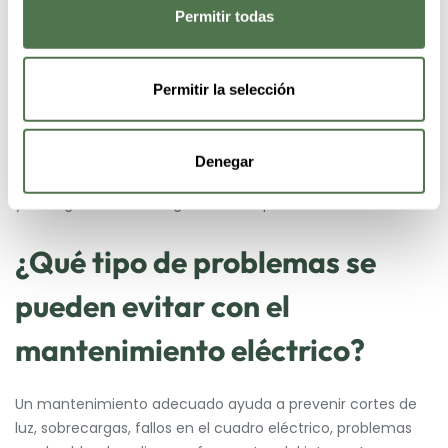
¿Cuándo es recomendable
Permitir todas
solicitar una revisión eléctrica
Permitir la selección
antes del invierno?
Lo más recomendable es realizar una revisión eléctrica
Denegar
antes de la llegada del frío, cuando aún es posible detectar
y corregir fallos sin riesgo de interrupciones del suministro.
¿Qué tipo de problemas se
pueden evitar con el
mantenimiento eléctrico?
Un mantenimiento adecuado ayuda a prevenir cortes de
luz, sobrecargas, fallos en el cuadro eléctrico, problemas