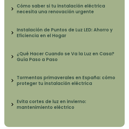
Cómo saber si tu instalación eléctrica
necesita una renovación urgente
Instalación de Puntos de Luz LED: Ahorro y
Eficiencia en el Hogar
¿Qué Hacer Cuando se Va la Luz en Casa?
Guía Paso a Paso
Tormentas primaverales en España: cómo
proteger tu instalación eléctrica
Evita cortes de luz en invierno:
mantenimiento eléctrico