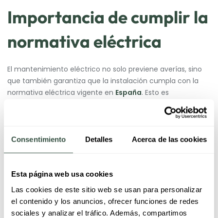
Importancia de cumplir la
normativa eléctrica
El mantenimiento eléctrico no solo previene averías, sino
que también garantiza que la instalación cumpla con la
normativa eléctrica vigente en
España
. Esto es
especialmente importante en edificios de uso compartido
y locales abiertos al público, donde la seguridad de las
personas es prioritaria. Mantener la instalación actualizada
reduce riesgos legales y protege tanto a usuarios como a
Consentimiento
Detalles
Acerca de las cookies
equipos eléctricos.
Esta página web usa cookies
Para este tipo de revisiones, facilitamos el acceso a
electricistas especializados que ayudan a verificar el
Las cookies de este sitio web se usan para personalizar
cumplimiento normativo y corregir posibles deficiencias.
el contenido y los anuncios, ofrecer funciones de redes
sociales y analizar el tráfico. Además, compartimos