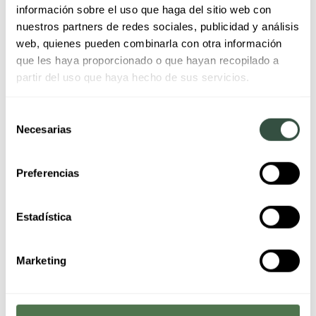
Preguntas frecuentes
información sobre el uso que haga del sitio web con
nuestros partners de redes sociales, publicidad y análisis
sobre cortes de luz en
web, quienes pueden combinarla con otra información
que les haya proporcionado o que hayan recopilado a
invierno
partir del uso que haya hecho de sus servicios.
Selección
¿Ofrecéis mantenimiento
Necesarias
de
consentimiento
eléctrico para edificios y
Preferencias
locales en España?
Estadística
Sí. Los servicios de mantenimiento eléctrico están
disponibles para edificios residenciales y locales
Marketing
comerciales en distintas zonas de España, adaptándose a
las necesidades reales de cada instalación.