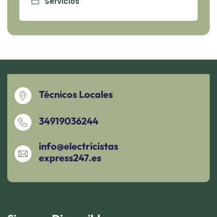
Servicios
Técnicos Locales
34919036244
info@electricistas
express247.es