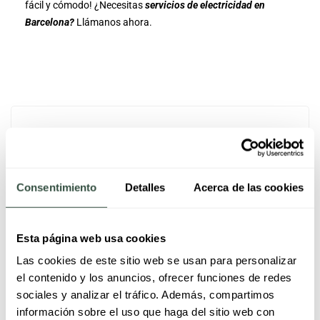
fácil y cómodo! ¿Necesitas
servicios de electricidad en
Barcelona?
Llámanos ahora.
Diagnosticar Fallas Eléctricas en
Madrid
Consentimiento
Detalles
Acerca de las cookies
Deja una respuesta
Esta página web usa cookies
Las cookies de este sitio web se usan para personalizar
el contenido y los anuncios, ofrecer funciones de redes
Tu dirección de correo electrónico no será publicada.
sociales y analizar el tráfico. Además, compartimos
Los campos obligatorios están marcados con
*
información sobre el uso que haga del sitio web con